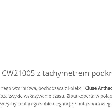
r CW21005 z tachymetrem podkre
nego wzornictwa, pochodząca z kolekcji
Cluse Anthe
poza zwykłe wskazywanie czasu. Złota koperta w połą
 mężczyzny ceniącego sobie elegancję z nutą sportoweg