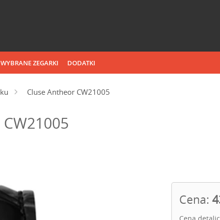
WYBRANE ZEGARKI
DODATKI
sku
Cluse Antheor CW21005
r CW21005
Cena:
4
Cena detali