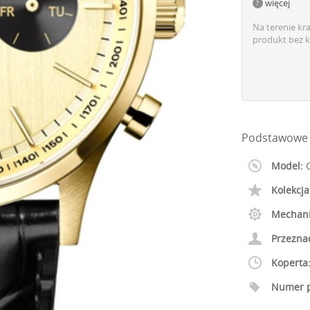
więcej
Na terenie kr
produkt bez k
Podstawowe 
Model:
C
Kolekcja
Mechan
Przezna
Koperta
Numer p