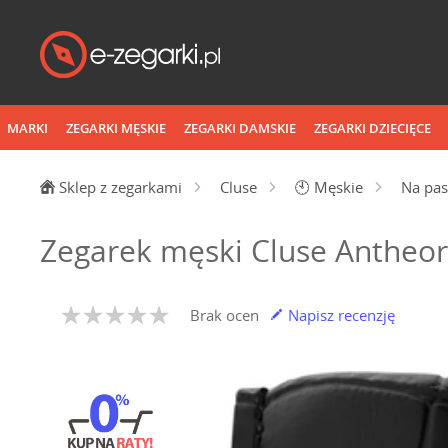
MARKI
ZEGARKI MĘSKIE
ZEGARKI DAMSKIE
ZEGARKI DZIECIĘCE
Sklep z zegarkami
Cluse
🕙
Męskie
Na pa
Zegarek męski Cluse Antheo
Brak ocen
Napisz recenzję