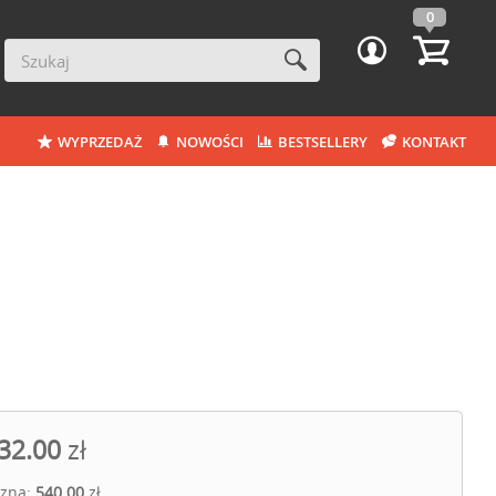
0
WYPRZEDAŻ
NOWOŚCI
BESTSELLERY
KONTAKT
32.00
zł
czna:
540.00
zł