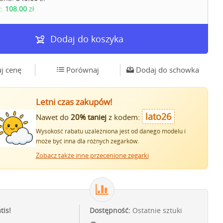
z:
108.00
zł
Dodaj do koszyka
j cenę
Porównaj
Dodaj do schowka
Letni czas zakupów!
lato26
Nawet do
20% taniej
z kodem:
Wysokość rabatu uzależniona jest od danego modelu i
może być inna dla różnych zegarków.
Zobacz także inne przecenione zegarki
tis!
Dostępność:
Ostatnie sztuki