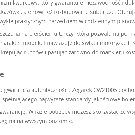
izm kwarcowy, który gwarantuje niezawodność i dokł
kazówki, ale również rozbudowane subtarcze. Oferują
ezwykle praktycznym narzędziem w codziennym planow
zczona na pierścieniu tarczy, która pozwala na pomi
arakter modelu i nawiązuje do świata motoryzacji. K
 krępując ruchów i pasując zarówno do mankietu koszu
se
 gwarancja autentyczności. Zegarek CW21005 pochodzi 
spełniającego najwyższe standardy jakościowe hole
ą gwarancję. W razie potrzeby możesz skorzystać ze 
ługę na najwyższym poziomie.