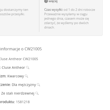
więcej
aju dostarczymy ten
Czas wysyłki:
od 1 do 2 dni robocze
osztów przesyłki.
Przeważnie wysyłamy w ciągu
jednego dnia, czasem może się
zdarzyć, że wyślemy po dwóch
dniach.
informacje o CW21005
luse Antheor CW21005
:
Cluse Antheor
izm:
Kwarcowy
czenie:
Dla mężczyzny
:
Ze stali nierdzewnej
roduktu:
1581218