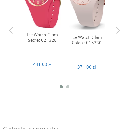
Ice Wat
Ice Watch Glam
Ice Watch Glam
02
Secret 021328
Colour 015330
437
441.00 zł
371.00 zł