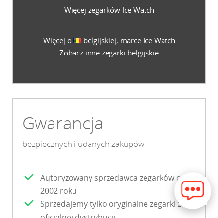
Więcej zegarków Ice Watch
Więcej o
belgijskiej, marce Ice Watch
Zobacz inne zegarki belgijskie
Gwarancja
bezpiecznych i udanych zakupów
Autoryzowany sprzedawca zegarków od
2002 roku
Sprzedajemy tylko oryginalne zegarki z
oficjalnej dystrybucji