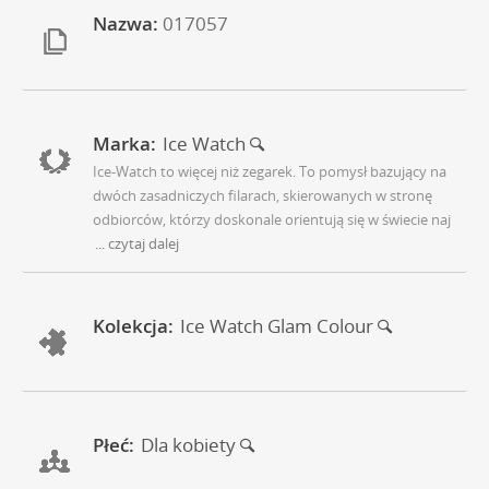
Nazwa:
017057
Marka:
Ice Watch
Ice-Watch to więcej niż zegarek. To pomysł bazujący na
dwóch zasadniczych filarach, skierowanych w stronę
odbiorców, którzy doskonale orientują się w świecie naj
... czytaj dalej
Kolekcja:
Ice Watch Glam Colour
Płeć:
Dla kobiety