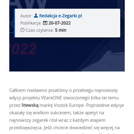
Autor:
Redakcja e-Zegarki.pl
Publikacja:
20-07-2022
Czas czytania:
5 min
Całkiem niedawno pisaliśmy o przebiegu najnowszej
edycji projektu VEareONE stworzonego kilka lat temu
przez
litewską
markę Vostok Europe. Poprzednie edycje
okazały się wielkim sukcesem, także apetyt na
najnowszy zegarek rósł wraz z każdym etapem
przedsięwzięcia. Jeśli chcecie dowiedzieć się więcej na