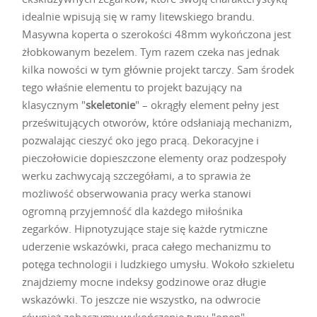
idealnie wpisują się w ramy litewskiego brandu.
Masywna koperta o szerokości 48mm wykończona jest
żłobkowanym bezelem. Tym razem czeka nas jednak
kilka nowości w tym głównie projekt tarczy. Sam środek
tego właśnie elementu to projekt bazujący na
klasycznym "
skeletonie
" – okrągły element pełny jest
prześwitujących otworów, które odsłaniają mechanizm,
pozwalając cieszyć oko jego pracą. Dekoracyjne i
pieczołowicie dopieszczone elementy oraz podzespoły
werku zachwycają szczegółami, a to sprawia że
możliwość obserwowania pracy werka stanowi
ogromną przyjemność dla każdego miłośnika
zegarków. Hipnotyzujące staje się każde rytmiczne
uderzenie wskazówki, praca całego mechanizmu to
potęga technologii i ludzkiego umysłu. Wokoło szkieletu
znajdziemy mocne indeksy godzinowe oraz długie
wskazówki. To jeszcze nie wszystko, na odwrocie
również zobaczymy wykończenie typu "open",