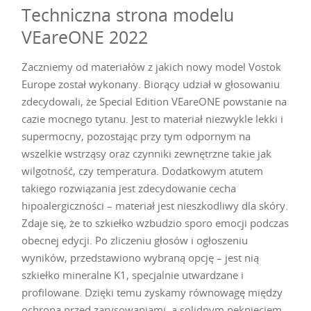
Techniczna strona modelu
VEareONE 2022
Zaczniemy od materiałów z jakich nowy model Vostok
Europe został wykonany. Biorący udział w głosowaniu
zdecydowali, że Special Edition VEareONE powstanie na
cazie mocnego tytanu. Jest to materiał niezwykle lekki i
supermocny, pozostając przy tym odpornym na
wszelkie wstrząsy oraz czynniki zewnętrzne takie jak
wilgotność, czy temperatura. Dodatkowym atutem
takiego rozwiązania jest zdecydowanie cecha
hipoalergiczności – materiał jest nieszkodliwy dla skóry.
Zdaje się, że to szkiełko wzbudzio sporo emocji podczas
obecnej edycji. Po zliczeniu głosów i ogłoszeniu
wyników, przedstawiono wybraną opcję – jest nią
szkiełko mineralne K1, specjalnie utwardzane i
profilowane. Dzięki temu zyskamy równowagę między
ochroną przed zarysowaniami, a solidnym pęknięciem