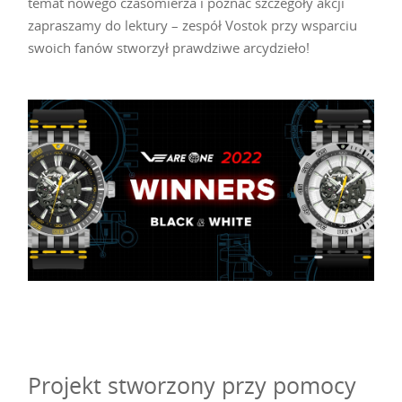
temat nowego czasomierza i poznać szczegóły akcji
zapraszamy do lektury – zespół Vostok przy wsparciu
swoich fanów stworzył prawdziwe arcydzieło!
Projekt stworzony przy pomocy