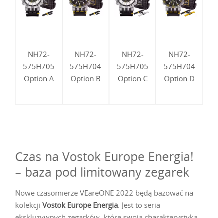
NH72-
NH72-
NH72-
NH72-
575H705
575H704
575H705
575H704
Option A
Option B
Option C
Option D
Czas na Vostok Europe Energia!
– baza pod limitowany zegarek
Nowe czasomierze VEareONE 2022 będą bazować na
kolekcji
Vostok Europe Energia
. Jest to seria
ekskluzywnych zegarków, które swoją charakterystyką