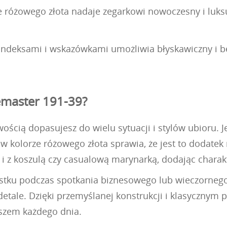
 różowego złota nadaje zegarkowi nowoczesny i luksu
i indeksami i wskazówkami umożliwia błyskawiczny i 
emaster 191-39?
ością dopasujesz do wielu sytuacji i stylów ubioru. 
 kolorze różowego złota sprawia, że jest to dodatek
ak i z koszulą czy casualową marynarką, dodając char
stku podczas spotkania biznesowego lub wieczornego
 detale. Dzięki przemyślanej konstrukcji i klasycznym
szem każdego dnia.