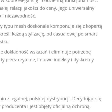
w sobie elegancję i codzienną funkcjonalność.
łej relacji jakości do ceny. Jego uniwersalny
k i niezawodność.
ety typu mesh doskonale komponuje się z kopertą
reśli każdą stylizację, od casualowej po smart
stku.
je dokładność wskazań i eliminuje potrzebę
 przez czytelne, liniowe indeksy i dyskretny
z legalnej, polskiej dystrybucji. Decydując się
producenta i jest objęty oficjalną ochroną.