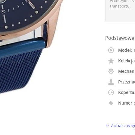
w koszyku i z
transportu.
Podstawowe 
Model:
T
Kolekcja
Mechan
Przezna
Koperta
Numer p
Zobacz wię