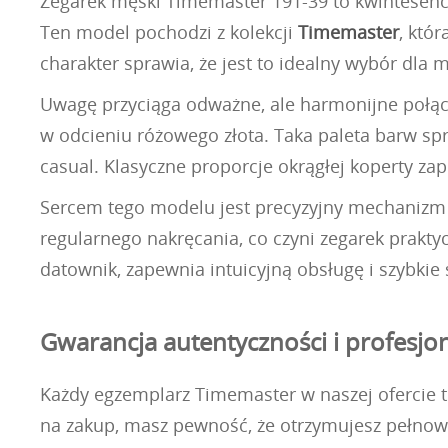
Zegarek męski Timemaster 191-39 to kwintesencj
Ten model pochodzi z kolekcji
Timemaster
, któ
charakter sprawia, że jest to idealny wybór dl
Uwagę przyciąga odważne, ale harmonijne połącz
w odcieniu różowego złota. Taka paleta barw spr
casual. Klasyczne proporcje okrągłej koperty z
Sercem tego modelu jest precyzyjny mechanizm k
regularnego nakręcania, co czyni zegarek prakty
datownik, zapewnia intuicyjną obsługę i szybkie 
Gwarancja autentyczności i profesjo
Każdy egzemplarz Timemaster w naszej ofercie to
na zakup, masz pewność, że otrzymujesz pełnowar