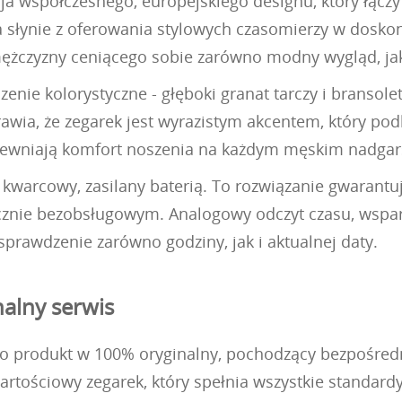
a współczesnego, europejskiego designu, który łączy 
ra słynie z oferowania stylowych czasomierzy w doskona
a mężczyzny ceniącego sobie zarówno modny wygląd, ja
enie kolorystyczne - głęboki granat tarczy i bransol
awia, że zegarek jest wyrazistym akcentem, który podk
apewniają komfort noszenia na każdym męskim nadgar
warcowy, zasilany baterią. To rozwiązanie gwarantu
cznie bezobsługowym. Analogowy odczyt czasu, wsparty
sprawdzenie zarówno godziny, jak i aktualnej daty.
nalny serwis
 produkt w 100% oryginalny, pochodzący bezpośrednio 
tościowy zegarek, który spełnia wszystkie standardy 