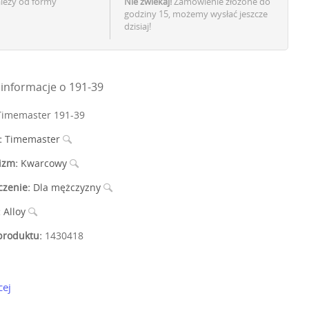
ależy od formy
Nie zwlekaj!
Zamówienie złożone do
godziny 15, możemy wysłać jeszcze
dzisiaj!
informacje o 191-39
imemaster 191-39
:
Timemaster
izm:
Kwarcowy
czenie:
Dla mężczyzny
:
Alloy
roduktu:
1430418
cej