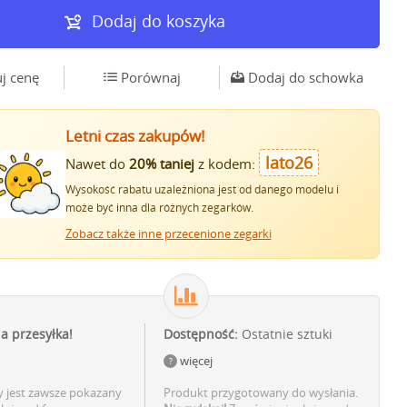
Dodaj do koszyka
j cenę
Porównaj
Dodaj do schowka
Letni czas zakupów!
lato26
Nawet do
20% taniej
z kodem:
Wysokość rabatu uzależniona jest od danego modelu i
może być inna dla różnych zegarków.
Zobacz także inne przecenione zegarki
ia przesyłka!
Dostępność:
Ostatnie sztuki
więcej
 jest zawsze pokazany
Produkt przygotowany do wysłania.