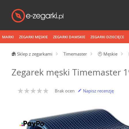
MARKI
ZEGARKI MĘSKIE
ZEGARKI DAMSKIE
ZEGARKI DZIECIĘCE
Sklep z zegarkami
Timemaster
🕙
Męskie
Zegarek męski Timemaster 1
Brak ocen
Napisz recenzję