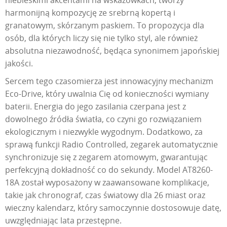
niebieskimi akcentami na wskazówkach, tworzy
harmonijną kompozycję ze srebrną kopertą i
granatowym, skórzanym paskiem. To propozycja dla
osób, dla których liczy się nie tylko styl, ale również
absolutna niezawodność, będąca synonimem japońskiej
jakości.
Sercem tego czasomierza jest innowacyjny mechanizm
Eco-Drive, który uwalnia Cię od konieczności wymiany
baterii. Energia do jego zasilania czerpana jest z
dowolnego źródła światła, co czyni go rozwiązaniem
ekologicznym i niezwykle wygodnym. Dodatkowo, za
sprawą funkcji Radio Controlled, zegarek automatycznie
synchronizuje się z zegarem atomowym, gwarantując
perfekcyjną dokładność co do sekundy. Model AT8260-
18A został wyposażony w zaawansowane komplikacje,
takie jak chronograf, czas światowy dla 26 miast oraz
wieczny kalendarz, który samoczynnie dostosowuje datę,
uwzględniając lata przestępne.