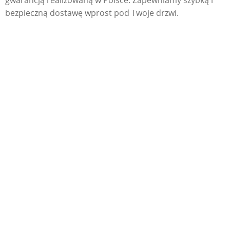
gwarancją realizowaną w Polsce. Zapewniamy szybką i
bezpieczną dostawę wprost pod Twoje drzwi.