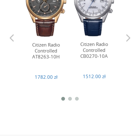
Citiz
Citizen Radio
Citizen Radio
Cont
Controlled
Controlled
AT82
CB0270-10A
AT8263-10H
2682
1512.00 zł
1782.00 zł