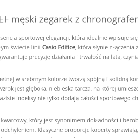
EF męski zegarek z chronografem
encja sportowej elegancji, która idealnie wpisuje si
ym świecie linii
Casio Edifice
, która słynie z łączen
arantuje precyzję działania i trwałość na lata, czy
hetnej w srebrnym kolorze tworzą spójną i solidną ko
ok jest głęboka, niebieska tarcza, na której umiesz
raziste indeksy nie tylko dodają całości sportowego c
kwarcowy, który jest synonimem dokładności i bezob
 odchyleniem. Klasyczne proporcje koperty sprawiaj