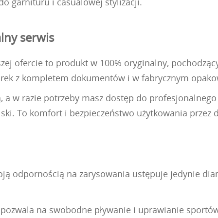
o garnituru i casualowej stylizacji.
lny serwis
 ofercie to produkt w 100% oryginalny, pochodzący z 
garek z kompletem dokumentów i w fabrycznym opako
ą, a w razie potrzeby masz dostęp do profesjonalneg
ki. To komfort i bezpieczeństwo użytkowania przez dł
woją odpornością na zarysowania ustępuje jedynie dia
) pozwala na swobodne pływanie i uprawianie sport