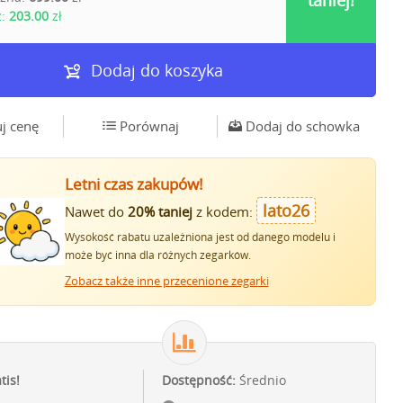
taniej!
z:
203.00
zł
Dodaj do koszyka
j cenę
Porównaj
Dodaj do schowka
Letni czas zakupów!
lato26
Nawet do
20% taniej
z kodem:
Wysokość rabatu uzależniona jest od danego modelu i
może być inna dla różnych zegarków.
Zobacz także inne przecenione zegarki
tis!
Dostępność:
Średnio