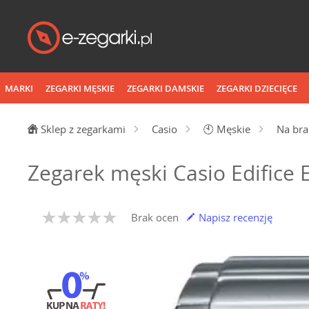
MARKI
ZEGARKI MĘSKIE
ZEGARKI DAMSKIE
ZEGARKI DZIECIĘCE
Sklep z zegarkami
Casio
🕙
Męskie
Na bra
Zegarek męski Casio Edifice
Brak ocen
Napisz recenzję