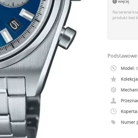
więcej
Na terenie kr
produkt bez k
Podstawowe 
Model:
C
Kolekcja
Mechan
Przezna
Koperta
Numer p