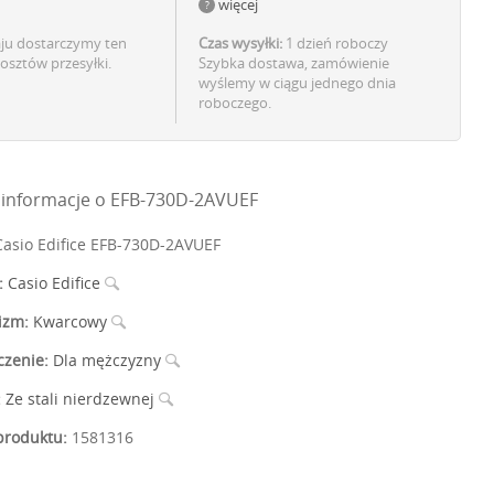
więcej
aju dostarczymy ten
Czas wysyłki:
1 dzień roboczy
osztów przesyłki.
Szybka dostawa, zamówienie
wyślemy w ciągu jednego dnia
roboczego.
informacje o EFB-730D-2AVUEF
asio Edifice EFB-730D-2AVUEF
:
Casio Edifice
izm:
Kwarcowy
czenie:
Dla mężczyzny
:
Ze stali nierdzewnej
roduktu:
1581316