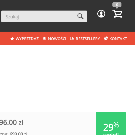
0
WYPRZEDAŻ
NOWOŚCI
BESTSELLERY
KONTAKT
96.00
zł
%
29
czna:
699.00
zł