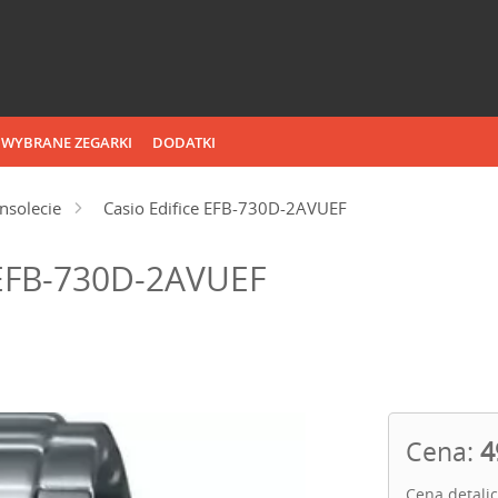
WYBRANE ZEGARKI
DODATKI
nsolecie
Casio Edifice EFB-730D-2AVUEF
 EFB-730D-2AVUEF
Cena:
4
Cena detali