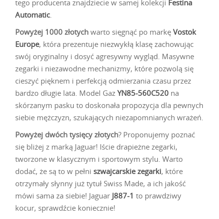
tego producenta znajdziecie w samej kolekcji
Festina
Automatic
.
Powyżej 1000 złotych
warto sięgnąć po markę
Vostok
Europe
, która prezentuje niezwykłą klasę zachowując
swój oryginalny i dosyć agresywny wygląd. Masywne
zegarki i niezawodne mechanizmy, które pozwolą się
cieszyć pięknem i perfekcją odmierzania czasu przez
bardzo długie lata. Model Gaz
YN85-560C520
na
skórzanym pasku to doskonała propozycja dla pewnych
siebie mężczyzn, szukających niezapomnianych wrażeń.
Powyżej dwóch tysięcy złotych
? Proponujemy poznać
się bliżej z marką Jaguar! Iście drapieżne zegarki,
tworzone w klasycznym i sportowym stylu. Warto
dodać, że są to w pełni
szwajcarskie zegarki
, które
otrzymały słynny już tytuł Swiss Made, a ich jakość
mówi sama za siebie! Jaguar
J887-1
to prawdziwy
kocur, sprawdźcie koniecznie!