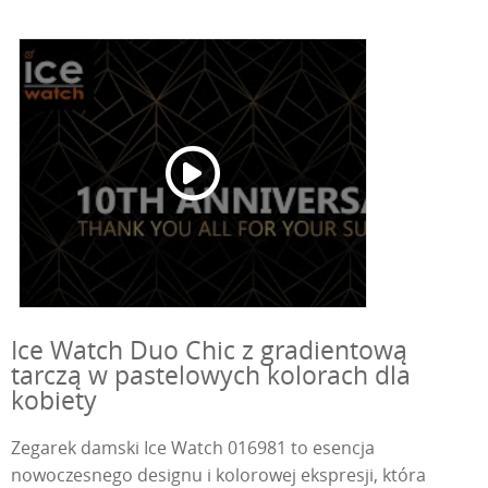
Ice Watch Duo Chic z gradientową
tarczą w pastelowych kolorach dla
kobiety
Zegarek damski Ice Watch 016981 to esencja
nowoczesnego designu i kolorowej ekspresji, która