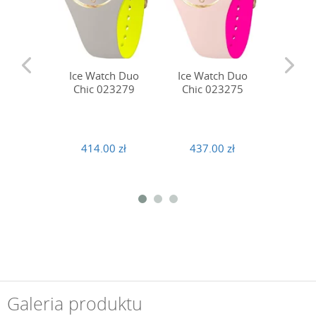
Ice Watch Duo
Ice Watch Duo
Ice W
Chic 023279
Chic 023275
Chic
414.00 zł
437.00 zł
414
Galeria produktu