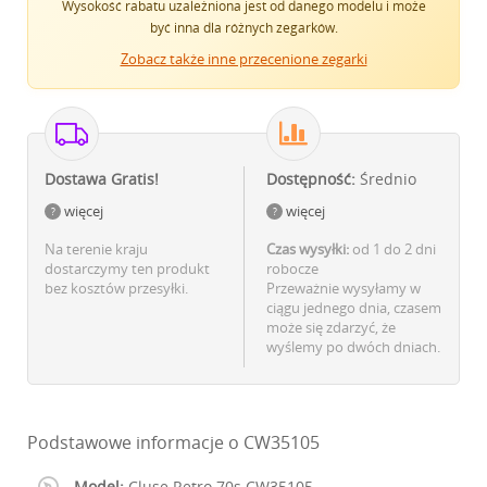
Wysokość rabatu uzależniona jest od danego modelu i może
być inna dla różnych zegarków.
Zobacz także inne przecenione zegarki
Dostawa Gratis!
Dostępność:
Średnio
więcej
więcej
Na terenie kraju
Czas wysyłki:
od 1 do 2 dni
dostarczymy ten produkt
robocze
bez kosztów przesyłki.
Przeważnie wysyłamy w
ciągu jednego dnia, czasem
może się zdarzyć, że
wyślemy po dwóch dniach.
Podstawowe informacje o CW35105
Model:
Cluse Retro 70s CW35105