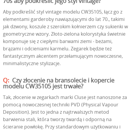
70s aby podkreślić jego styl vintage?
Aby podkreślić styl vintage modelu CW35105, łącz go z
elementami garderoby nawiązującymi do lat 70., takimi
jak dzwony, koszule z szerokim kołnierzem czy sukienki w
geometryczne wzory. Złoto-zielona kolorystyka świetnie
komponuje się z ciepłymi barwami ziemi - beżami,
brązami i odcieniami karmelu. Zegarek będzie też
fantastycznym akcentem przełamującym nowoczesne,
minimalistyczne stylizacje.
Czy złocenie na bransolecie i kopercie
modelu CW35105 jest trwałe?
Tak, złocenie w zegarkach marki Cluse jest nanoszone za
pomocą nowoczesnej techniki PVD (Physical Vapour
Deposition). Jest to jedna z najtrwalszych metod
barwienia stali, która tworzy twardą i odporną na
ścieranie powłokę. Przy standardowym użytkowaniu i