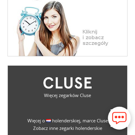
Więcej zegarków Cluse
Więcej o
holenderskiej, marce Cluse
Zobacz inne zegarki holenderskie