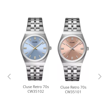
Cluse Retro 70s
Cluse 
Cluse Retro 70s
CW35102
CW
CW35101