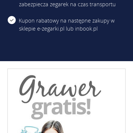
zabezpiecza zegarek na czas transportu
Kupon rabatowy na następne zakupy w
sklepie e-zegarki.pl lub inbook.pl