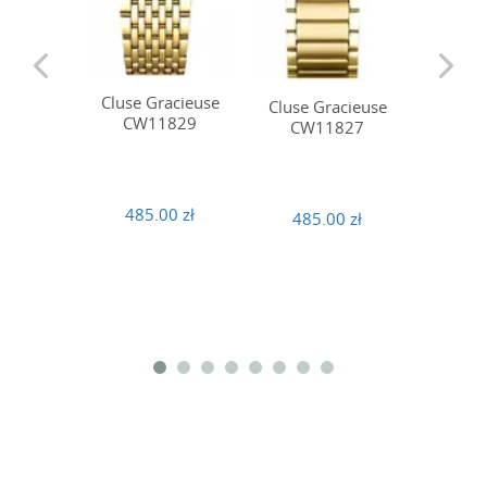
Cluse Gracieuse
Cluse Gracieuse
Cluse 
CW11829
CW11827
CW
485.00 zł
485.00 zł
485