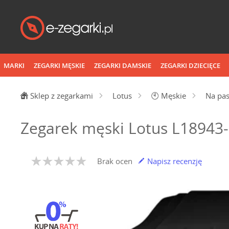
MARKI
ZEGARKI MĘSKIE
ZEGARKI DAMSKIE
ZEGARKI DZIECIĘCE
Sklep z zegarkami
Lotus
🕙
Męskie
Na pa
Zegarek męski Lotus L18943
Brak ocen
Napisz recenzję