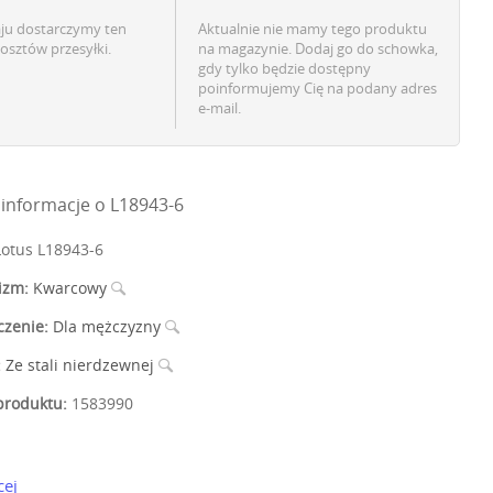
aju dostarczymy ten
Aktualnie nie mamy tego produktu
osztów przesyłki.
na magazynie. Dodaj go do schowka,
gdy tylko będzie dostępny
poinformujemy Cię na podany adres
e-mail.
informacje o L18943-6
otus L18943-6
izm:
Kwarcowy
czenie:
Dla mężczyzny
:
Ze stali nierdzewnej
roduktu:
1583990
cej