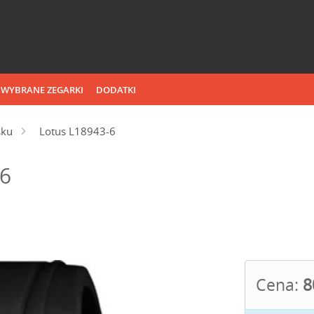
WYBRANE ZEGARKI
DODATKI
sku
Lotus L18943-6
-6
Cena:
8