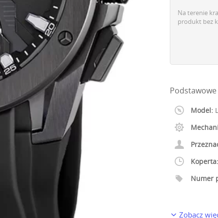
Na terenie kr
produkt bez k
Podstawowe 
Model:
L
Mechan
Przezna
Koperta
Numer p
Zobacz wię