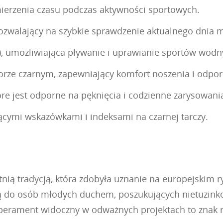
ierzenia czasu podczas aktywności sportowych.
ozwalający na szybkie sprawdzenie aktualnego dnia m
, umożliwiająca pływanie i uprawianie sportów wodn
orze czarnym, zapewniający komfort noszenia i odpor
óre jest odporne na pęknięcia i codzienne zarysowani
jącymi wskazówkami i indeksami na czarnej tarczy.
etnią tradycją, która zdobyła uznanie na europejskim
są do osób młodych duchem, poszukujących nietuzink
mperament widoczny w odważnych projektach to znak 