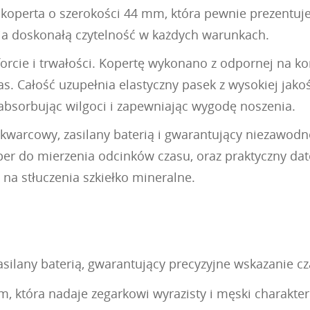
a koperta o szerokości 44 mm, która pewnie prezentuj
a doskonałą czytelność w każdych warunkach.
cie i trwałości. Kopertę wykonano z odpornej na koro
s. Całość uzupełnia elastyczny pasek z wysokiej jako
 absorbując wilgoci i zapewniając wygodę noszenia.
kwarcowy, zasilany baterią i gwarantujący niezawodn
toper do mierzenia odcinków czasu, oraz praktyczny da
 na stłuczenia szkiełko mineralne.
lany baterią, gwarantujący precyzyjne wskazanie cz
m, która nadaje zegarkowi wyrazisty i męski charakter