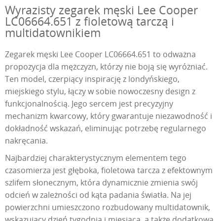
Wyrazisty zegarek męski Lee Cooper
LC06664.651 z fioletową tarczą i
multidatownikiem
Zegarek męski Lee Cooper LC06664.651 to odważna
propozycja dla mężczyzn, którzy nie boją się wyróżniać.
Ten model, czerpiący inspirację z londyńskiego,
miejskiego stylu, łączy w sobie nowoczesny design z
funkcjonalnością. Jego sercem jest precyzyjny
mechanizm kwarcowy, który gwarantuje niezawodność i
dokładność wskazań, eliminując potrzebę regularnego
nakręcania.
Najbardziej charakterystycznym elementem tego
czasomierza jest głęboka, fioletowa tarcza z efektownym
szlifem słonecznym, która dynamicznie zmienia swój
odcień w zależności od kąta padania światła. Na jej
powierzchni umieszczono rozbudowany multidatownik,
wskazujący dzień tygodnia i miesiąca, a także dodatkową