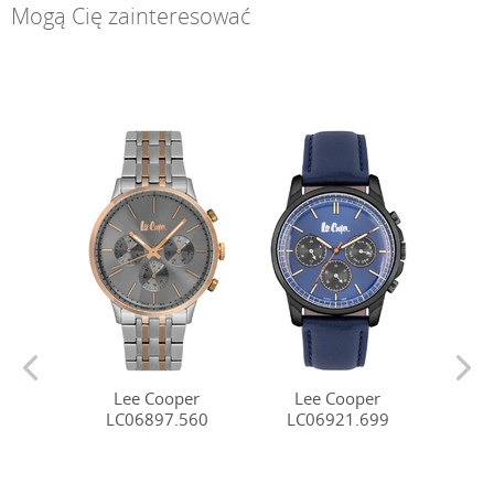
Mogą Cię zainteresować
Lee Cooper
Lee Cooper
Le
LC06897.560
LC06921.699
LC