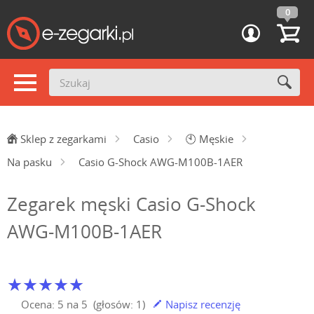
0
Sklep z zegarkami
Casio
🕙
Męskie
Na pasku
Casio G-Shock AWG-M100B-1AER
Zegarek męski Casio G-Shock
AWG-M100B-1AER
Ocena:
5
na
5
(głosów:
1
)
Napisz recenzję