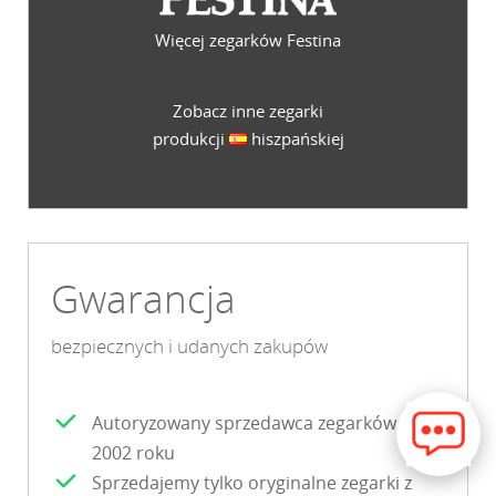
Więcej zegarków Festina
Zobacz inne zegarki
produkcji
hiszpańskiej
Gwarancja
bezpiecznych i udanych zakupów
Autoryzowany sprzedawca zegarków od
2002 roku
Sprzedajemy tylko oryginalne zegarki z