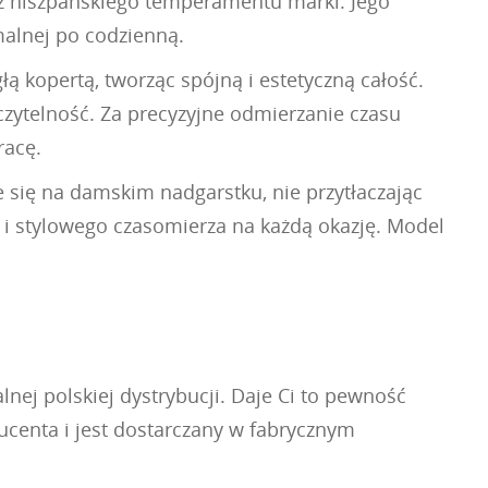
 z hiszpańskiego temperamentu marki. Jego
rmalnej po codzienną.
ą kopertą, tworząc spójną i estetyczną całość.
zytelność. Za precyzyjne odmierzanie czasu
racę.
 się na damskim nadgarstku, nie przytłaczając
o i stylowego czasomierza na każdą okazję. Model
nej polskiej dystrybucji. Daje Ci to pewność
ucenta i jest dostarczany w fabrycznym