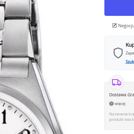
Negocju
Kup
Zape
Szuk
Dostawa Gra
więcej
Na terenie kr
produkt bez k