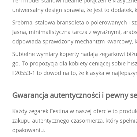
Ten model stanowi idealne połączenie klasyczne
uniwersalny design sprawia, że jest to dodatek, 
Srebrna, stalowa bransoleta o polerowanych i sz
Jasna, minimalistyczna tarcza z wyraźnymi, ara
odpowiada sprawdzony mechanizm kwarcowy, któ
Subtelne wymiary koperty nadają zegarkowi biżut
go. To propozycja dla kobiety ceniącej sobie hi
F20553-1 to dowód na to, że klasyka w najlepsz
Gwarancja autentyczności i pewny s
Każdy zegarek Festina w naszej ofercie to produ
zakupu autentycznego czasomierza, który spełni
opakowaniu.