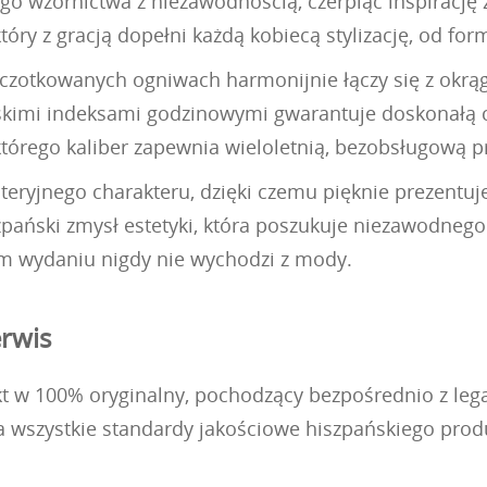
go wzornictwa z niezawodnością, czerpiąc inspirację
który z gracją dopełni każdą kobiecą stylizację, od fo
czotkowanych ogniwach harmonijnie łączy się z okrągł
bskimi indeksami godzinowymi gwarantuje doskonałą c
rego kaliber zapewnia wieloletnią, bezobsługową p
eryjnego charakteru, dzięki czemu pięknie prezentuje
szpański zmysł estetyki, która poszukuje niezawodneg
ym wydaniu nigdy nie wychodzi z mody.
erwis
kt w 100% oryginalny, pochodzący bezpośrednio z legal
a wszystkie standardy jakościowe hiszpańskiego prod