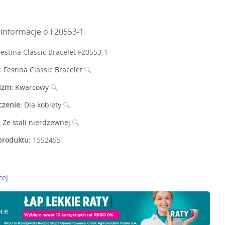
informacje o F20553-1
estina Classic Bracelet F20553-1
:
Festina Classic Bracelet
izm:
Kwarcowy
czenie:
Dla kobiety
:
Ze stali nierdzewnej
roduktu:
1552455
cej