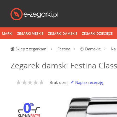
MARKI
ZEGARKI MĘSKIE
ZEGARKI DAMSKIE
ZEGARKI DZIECIĘCE
Sklep z zegarkami
Festina
🕙
Damskie
Na 
Zegarek damski Festina Class
Brak ocen
Napisz recenzję