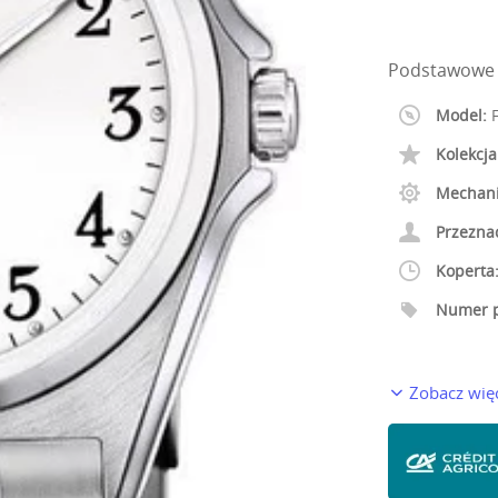
Podstawowe 
Model:
F
Kolekcja
Mechan
Przezna
Koperta
Numer p
Zobacz wię