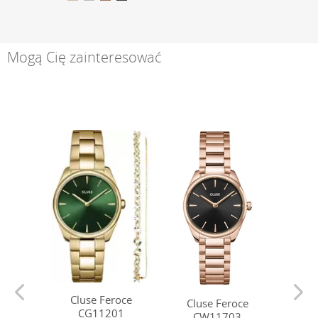
Mogą Cię zainteresować
Cluse Feroce
Cluse Feroce
Cl
CG11201
CW11703
C