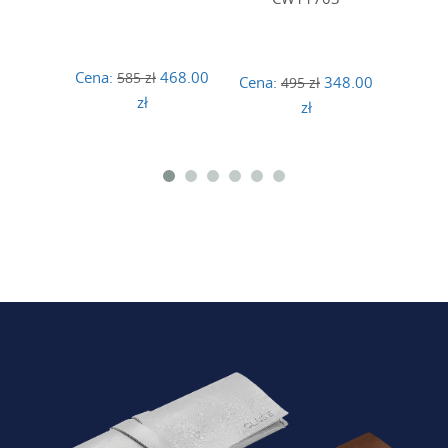
Cena:
468.00
585 zł
Cena:
348.00
Cena:
495 zł
zł
zł