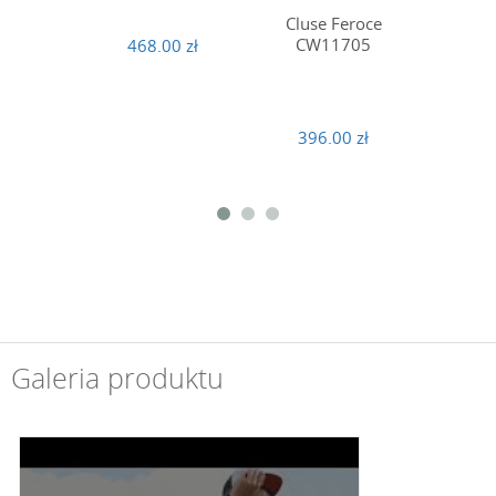
Cluse Feroce
Cluse
CW11705
CW
468.00 zł
396.00 zł
348
Galeria produktu