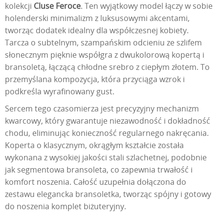
kolekcji
Cluse Feroce
. Ten wyjątkowy model łączy w sobie
holenderski minimalizm z luksusowymi akcentami,
tworząc dodatek idealny dla współczesnej kobiety.
Tarcza o subtelnym, szampańskim odcieniu ze szlifem
słonecznym pięknie współgra z dwukolorową kopertą i
bransoletą, łączącą chłodne srebro z ciepłym złotem. To
przemyślana kompozycja, która przyciąga wzrok i
podkreśla wyrafinowany gust.
Sercem tego czasomierza jest precyzyjny mechanizm
kwarcowy, który gwarantuje niezawodność i dokładność
chodu, eliminując konieczność regularnego nakręcania.
Koperta o klasycznym, okrągłym kształcie została
wykonana z wysokiej jakości stali szlachetnej, podobnie
jak segmentowa bransoleta, co zapewnia trwałość i
komfort noszenia. Całość uzupełnia dołączona do
zestawu elegancka bransoletka, tworząc spójny i gotowy
do noszenia komplet biżuteryjny.