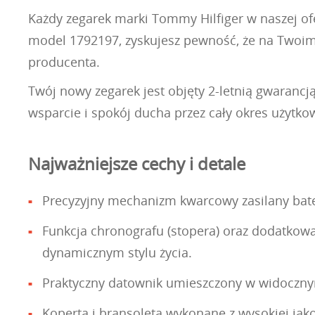
Każdy zegarek marki Tommy Hilfiger w naszej ofer
model 1792197, zyskujesz pewność, że na Twoim 
producenta.
Twój nowy zegarek jest objęty 2-letnią gwarancj
wsparcie i spokój ducha przez cały okres użytko
Najważniejsze cechy i detale
Precyzyjny mechanizm kwarcowy zasilany bate
Funkcja chronografu (stopera) oraz dodatkowa
dynamicznym stylu życia.
Praktyczny datownik umieszczony w widocznym 
Koperta i bransoleta wykonane z wysokiej jakoś