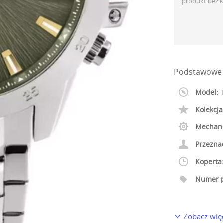
produkt bez k
Podstawowe 
Model:
T
Kolekcja
Mechan
Przezna
Koperta
Numer p
Zobacz wię