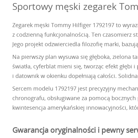
Sportowy męski zegarek Tomm
Zegarek męski Tommy Hilfiger 1792197 to wyrazis
z codzienną funkcjonalnością. Ten czasomierz s
Jego projekt odzwierciedla filozofię marki, ba
Na pierwszy plan wysuwa się głęboka, zielona ta
światła, cyferblat mieni się, tworząc efekt głębi
i datownik w okienku dopełniają całości. Solidna
Sercem modelu 1792197 jest precyzyjny mechan
chronografu, obsługiwane za pomocą bocznych p
kwintesencja amerykańskiej innowacyjności, któr
Gwarancja oryginalności i pewny ser