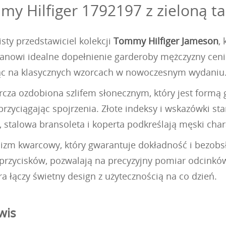
y Hilfiger 1792197 z zieloną ta
ty przedstawiciel kolekcji
Tommy Hilfiger Jameson
,
tanowi idealne dopełnienie garderoby mężczyzny cen
zując na klasycznych wzorcach w nowoczesnym wydaniu
rcza ozdobiona szlifem słonecznym, który jest formą 
 i przyciągając spojrzenia. Złote indeksy i wskazówki s
, stalowa bransoleta i koperta podkreślają męski char
izm kwarcowy, który gwarantuje dokładność i bezobs
rzycisków, pozwalają na precyzyjny pomiar odcinków
a łączy świetny design z użytecznością na co dzień.
wis