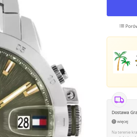
Poró
Dostawa Gra
więcej
Na terenie kr