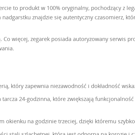
cie to produkt w 100% oryginalny, pochodzący z legaln
nadgarstku znajdzie się autentyczny czasomierz, któ
ą. Co więcej, zegarek posiada autoryzowany serwis p
wania.
rią, który zapewnia niezawodność i dokładność wska
 tarcza 24-godzinna, które zwiększają funkcjonalność
okienku na godzinie trzeciej, dzięki któremu szybko
ci stali szlachetnej, która jest odporna na korozję i 