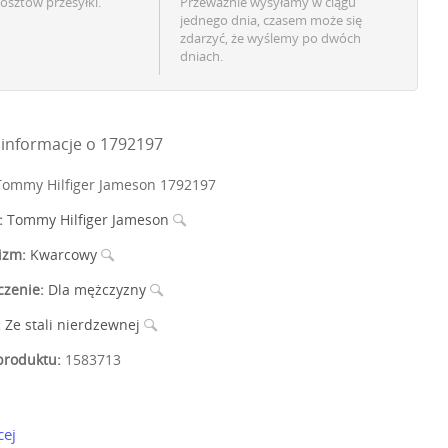
osztów przesyłki.
Przeważnie wysyłamy w ciągu
jednego dnia, czasem może się
zdarzyć, że wyślemy po dwóch
dniach.
informacje o 1792197
ommy Hilfiger Jameson 1792197
:
Tommy Hilfiger Jameson
izm:
Kwarcowy
czenie:
Dla mężczyzny
:
Ze stali nierdzewnej
roduktu:
1583713
cej