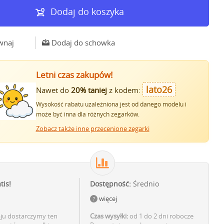
Dodaj do koszyka
wnaj
Dodaj do schowka
Letni czas zakupów!
lato26
Nawet do
20% taniej
z kodem:
Wysokość rabatu uzależniona jest od danego modelu i
może być inna dla różnych zegarków.
Zobacz także inne przecenione zegarki
tis!
Dostępność:
Średnio
więcej
aju dostarczymy ten
Czas wysyłki:
od 1 do 2 dni robocze