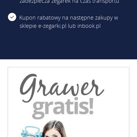
zabezpiecza zegarek na czas transportu
Kupon rabatowy na następne zakupy w
sklepie e-zegarki.pl lub inbook.pl