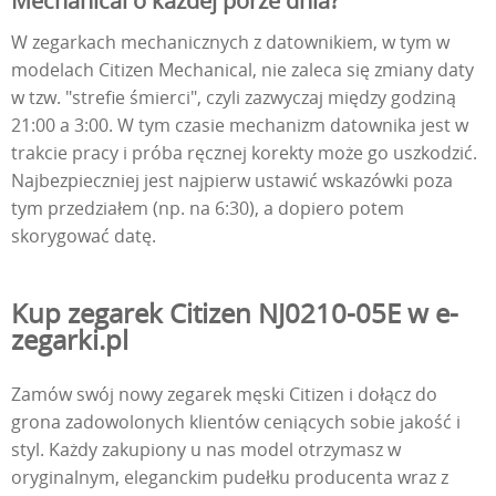
Mechanical o każdej porze dnia?
W zegarkach mechanicznych z datownikiem, w tym w
modelach Citizen Mechanical, nie zaleca się zmiany daty
w tzw. "strefie śmierci", czyli zazwyczaj między godziną
21:00 a 3:00. W tym czasie mechanizm datownika jest w
trakcie pracy i próba ręcznej korekty może go uszkodzić.
Najbezpieczniej jest najpierw ustawić wskazówki poza
tym przedziałem (np. na 6:30), a dopiero potem
skorygować datę.
Kup zegarek Citizen NJ0210-05E w e-
zegarki.pl
Zamów swój nowy zegarek męski Citizen i dołącz do
grona zadowolonych klientów ceniących sobie jakość i
styl. Każdy zakupiony u nas model otrzymasz w
oryginalnym, eleganckim pudełku producenta wraz z