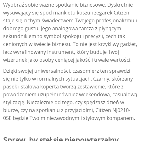
Wyobraź sobie ważne spotkanie biznesowe. Dyskretnie
wysuwający się spod mankietu koszuli zegarek Citizen
staje się cichym świadectwem Twojego profesjonalizmu i
dobrego gustu. Jego analogowa tarcza z płynącym
sekundnikiem to symbol spokoju i precyzji, cech tak
cenionych w świecie biznesu. To nie jest krzykliwy gadżet,
lecz wyrafinowany instrument, który buduje Twój
wizerunek jako osoby ceniącej jakość i trwałe wartości.
Dzięki swojej uniwersalności, czasomierz ten sprawdzi
się nie tylko w formalnych sytuacjach. Czarny, skórzany
pasek i stalowa koperta tworzą zestawienie, które z
powodzeniem uzupełni również weekendową, casualową
stylizację. Niezależnie od tego, czy spędzasz dzień w
biurze, czy na spotkaniu z przyjaciółmi, Citizen NJ0210-
05E będzie Twoim niezawodnym i stylowym kompanem.
Spraw, by stał się niepowtarzalny