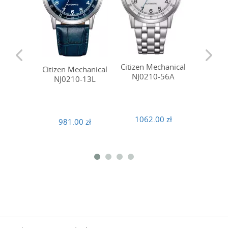
Citizen Mechanical
Citizen 
Citizen Mechanical
NJ0210-56A
NY40
NJ0210-13L
1062.00 zł
882
981.00 zł