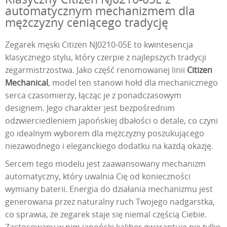
automatycznym mechanizmem dla
mężczyzny ceniącego tradycję
Zegarek męski Citizen NJ0210-05E to kwintesencja
klasycznego stylu, który czerpie z najlepszych tradycji
zegarmistrzostwa. Jako część renomowanej linii
Citizen
Mechanical
, model ten stanowi hołd dla mechanicznego
serca czasomierzy, łącząc je z ponadczasowym
designem. Jego charakter jest bezpośrednim
odzwierciedleniem japońskiej dbałości o detale, co czyni
go idealnym wyborem dla mężczyzny poszukującego
niezawodnego i eleganckiego dodatku na każdą okazję.
Sercem tego modelu jest zaawansowany mechanizm
automatyczny, który uwalnia Cię od konieczności
wymiany baterii. Energia do działania mechanizmu jest
generowana przez naturalny ruch Twojego nadgarstka,
co sprawia, że zegarek staje się niemal częścią Ciebie.
Zastosowany w nim japoński kaliber gwarantuje nie tylko