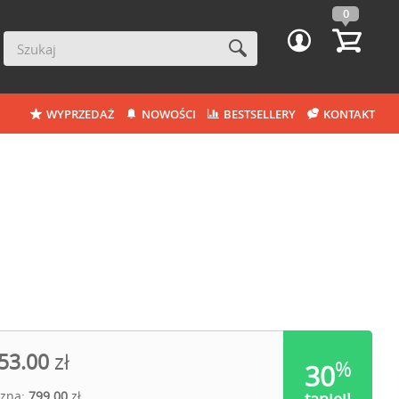
0
WYPRZEDAŻ
NOWOŚCI
BESTSELLERY
KONTAKT
53.00
zł
%
30
czna:
799.00
zł