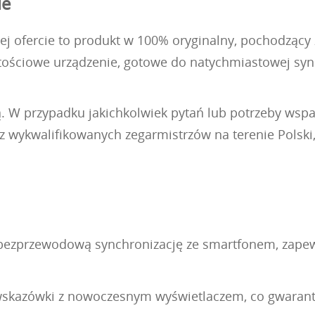
ie
ofercie to produkt w 100% oryginalny, pochodzący z l
ościowe urządzenie, gotowe do natychmiastowej synch
ą. W przypadku jakichkolwiek pytań lub potrzeby wspa
ez wykwalifikowanych zegarmistrzów na terenie Pols
bezprzewodową synchronizację ze smartfonem, zapewn
wskazówki z nowoczesnym wyświetlaczem, co gwarantu