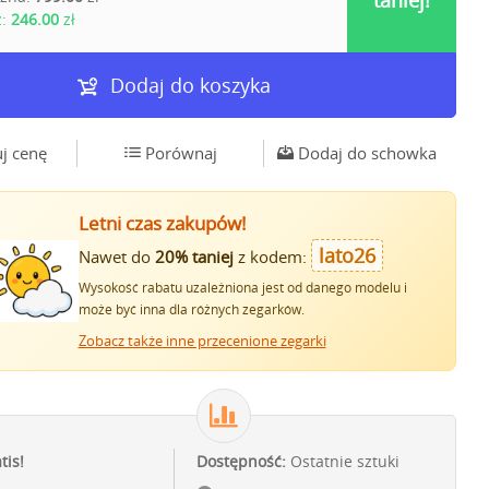
taniej!
z:
246.00
zł
Dodaj do koszyka
j cenę
Porównaj
Dodaj do schowka
Letni czas zakupów!
lato26
Nawet do
20% taniej
z kodem:
Wysokość rabatu uzależniona jest od danego modelu i
może być inna dla różnych zegarków.
Zobacz także inne przecenione zegarki
tis!
Dostępność:
Ostatnie sztuki