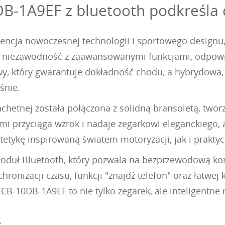
B-1A9EF z bluetooth podkreśla 
ncja nowoczesnej technologii i sportowego designu, 
ką niezawodność z zaawansowanymi funkcjami, odpow
y, który gwarantuje dokładność chodu, a hybrydowa
śnie.
achetnej została połączona z solidną bransoletą, twor
mi przyciąga wzrok i nadaje zegarkowi eleganckiego, 
etykę inspirowaną światem motoryzacji, jak i praktyc
duł Bluetooth, który pozwala na bezprzewodową ko
hronizacji czasu, funkcji "znajdź telefon" oraz łatwe
ECB-10DB-1A9EF to nie tylko zegarek, ale inteligentn