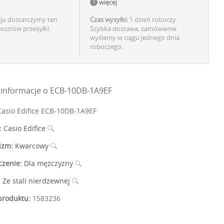
więcej
aju dostarczymy ten
Czas wysyłki:
1 dzień roboczy
osztów przesyłki.
Szybka dostawa, zamówienie
wyślemy w ciągu jednego dnia
roboczego.
informacje o ECB-10DB-1A9EF
asio Edifice ECB-10DB-1A9EF
:
Casio Edifice
izm:
Kwarcowy
czenie:
Dla mężczyzny
:
Ze stali nierdzewnej
roduktu:
1583236