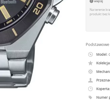
więcej
Na terenie kr
produkt bez k
Podstawowe 
Model:
C
Kolekcja
Mechan
Przezna
Koperta
Numer p