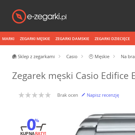
MARKI
ZEGARKI MĘSKIE
ZEGARKI DAMSKIE
ZEGARKI DZIECIĘCE
Sklep z zegarkami
Casio
🕙
Męskie
Na bra
Zegarek męski Casio Edifice
Brak ocen
Napisz recenzję