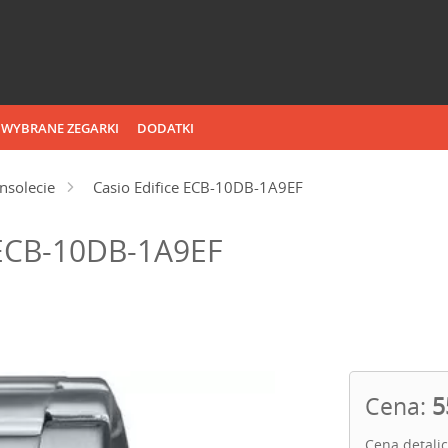
WYBRANE ZEGARKI
DODATKI
nsolecie
Casio Edifice ECB-10DB-1A9EF
 ECB-10DB-1A9EF
Cena:
5
Cena detali