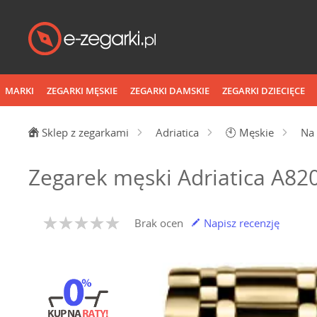
MARKI
ZEGARKI MĘSKIE
ZEGARKI DAMSKIE
ZEGARKI DZIECIĘCE
Sklep z zegarkami
Adriatica
🕙
Męskie
Na 
Zegarek męski Adriatica A8
Brak ocen
Napisz recenzję