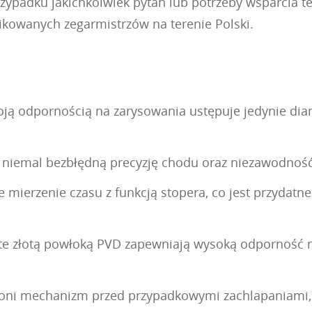
zypadku jakichkolwiek pytań lub potrzeby wsparcia t
ikowanych zegarmistrzów na terenie Polski.
woją odpornością na zarysowania ustępuje jedynie dia
iemal bezbłędną precyzję chodu oraz niezawodność, 
mierzenie czasu z funkcją stopera, co jest przydatne
kryte złotą powłoką PVD zapewniają wysoką odporność 
roni mechanizm przed przypadkowymi zachlapaniami, 