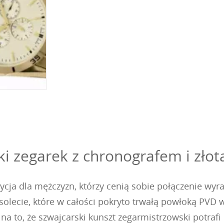
i zegarek z chronografem i złot
ja dla mężczyzn, którzy cenią sobie połączenie wyraz
ransolecie, które w całości pokryto trwałą powłoką PV
na to, że szwajcarski kunszt zegarmistrzowski potraf