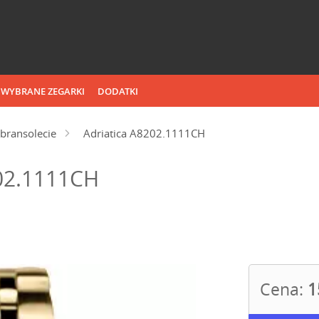
WYBRANE ZEGARKI
DODATKI
bransolecie
Adriatica A8202.1111CH
202.1111CH
Cena:
1