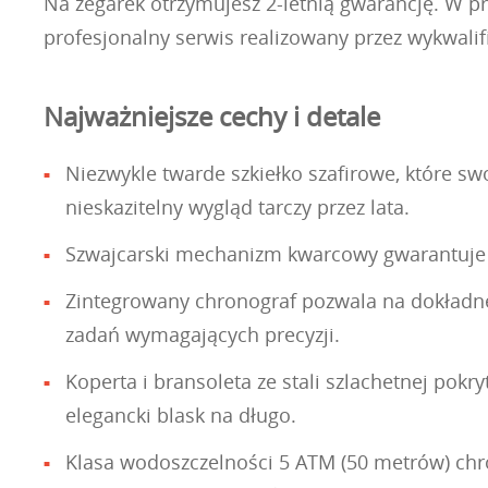
Na zegarek otrzymujesz 2-letnią gwarancję. W pr
profesjonalny serwis realizowany przez wykwalif
Najważniejsze cechy i detale
Niezwykle twarde szkiełko szafirowe, które s
nieskazitelny wygląd tarczy przez lata.
Szwajcarski mechanizm kwarcowy gwarantuje n
Zintegrowany chronograf pozwala na dokładne 
zadań wymagających precyzji.
Koperta i bransoleta ze stali szlachetnej po
elegancki blask na długo.
Klasa wodoszczelności 5 ATM (50 metrów) ch