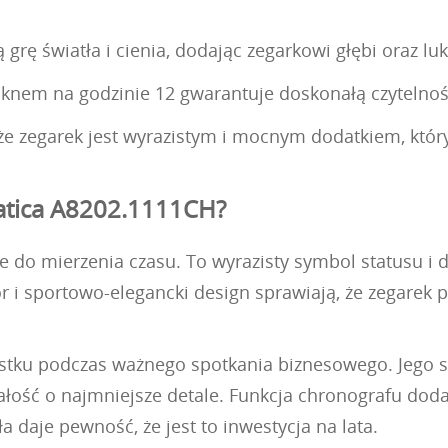
 grę światła i cienia, dodając zegarkowi głębi oraz l
nem na godzinie 12 gwarantuje doskonałą czytelność 
 zegarek jest wyrazistym i mocnym dodatkiem, który
atica A8202.1111CH?
ie do mierzenia czasu. To wyrazisty symbol statusu i
 i sportowo-elegancki design sprawiają, że zegarek p
tku podczas ważnego spotkania biznesowego. Jego s
ałość o najmniejsze detale. Funkcja chronografu dod
ła daje pewność, że jest to inwestycja na lata.