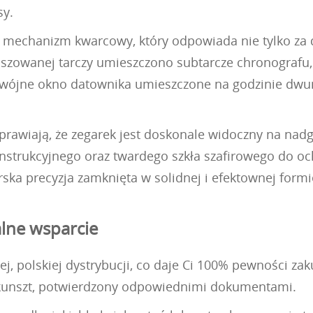
sy.
i mechanizm kwarcowy, który odpowiada nie tylko za 
loszowanej tarczy umieszczono subtarcze chronografu
dwójne okno datownika umieszczone na godzinie dwun
rawiają, że zegarek jest doskonale widoczny na nadga
onstrukcyjnego oraz twardego szkła szafirowego do oc
rska precyzja zamknięta w solidnej i efektownej formi
alne wsparcie
j, polskiej dystrybucji, co daje Ci 100% pewności za
i kunszt, potwierdzony odpowiednimi dokumentami.