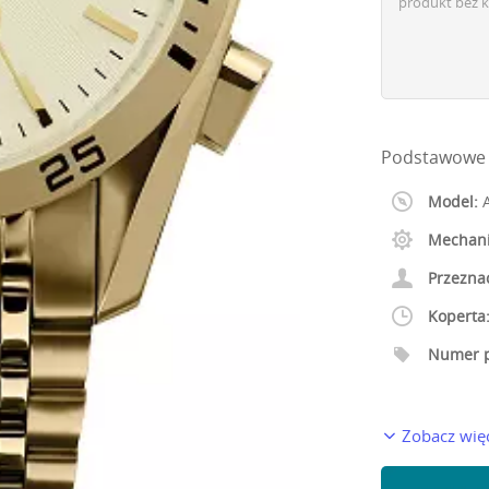
produkt bez k
Podstawowe 
Model:
A
Mechan
Przezna
Koperta
Numer p
Zobacz wię