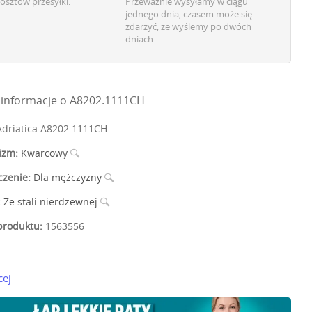
osztów przesyłki.
Przeważnie wysyłamy w ciągu
jednego dnia, czasem może się
zdarzyć, że wyślemy po dwóch
dniach.
informacje o A8202.1111CH
driatica A8202.1111CH
izm:
Kwarcowy
czenie:
Dla mężczyzny
:
Ze stali nierdzewnej
roduktu:
1563556
cej