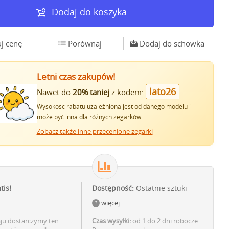
Dodaj do koszyka
j cenę
Porównaj
Dodaj do schowka
Letni czas zakupów!
lato26
Nawet do
20% taniej
z kodem:
Wysokość rabatu uzależniona jest od danego modelu i
może być inna dla różnych zegarków.
Zobacz także inne przecenione zegarki
tis!
Dostępność:
Ostatnie sztuki
więcej
aju dostarczymy ten
Czas wysyłki:
od 1 do 2 dni robocze