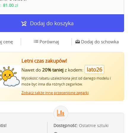
z:
81.00
zł
Dodaj do koszyka
j cenę
Porównaj
Dodaj do schowka
Letni czas zakupów!
lato26
Nawet do
20% taniej
z kodem:
Wysokość rabatu uzależniona jest od danego modelu i
może być inna dla różnych zegarków.
Zobacz także inne przecenione zegarki
tis!
Dostępność:
Ostatnie sztuki