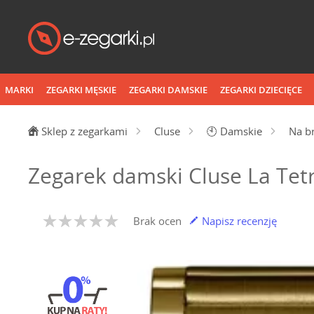
MARKI
ZEGARKI MĘSKIE
ZEGARKI DAMSKIE
ZEGARKI DZIECIĘCE
Sklep z zegarkami
Cluse
🕙
Damskie
Na b
Zegarek damski Cluse La Te
Brak ocen
Napisz recenzję