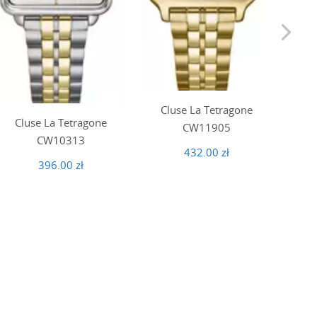
Cluse La Tetragone
Cluse La Tetragone
CW11905
Cl
CW10313
432.00 zł
396.00 zł