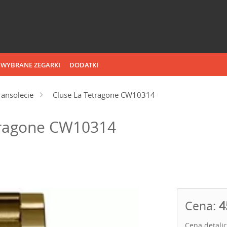
WYBRANE ZEGARKI
DODATKI
ransolecie
Cluse La Tetragone CW10314
tragone CW10314
Cena:
4
Cena detali