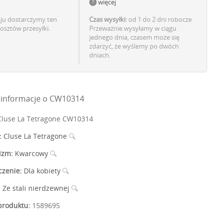
więcej
aju dostarczymy ten
Czas wysyłki:
od 1 do 2 dni robocze
osztów przesyłki.
Przeważnie wysyłamy w ciągu
jednego dnia, czasem może się
zdarzyć, że wyślemy po dwóch
dniach.
informacje o CW10314
luse La Tetragone CW10314
:
Cluse La Tetragone
izm:
Kwarcowy
czenie:
Dla kobiety
:
Ze stali nierdzewnej
roduktu:
1589695