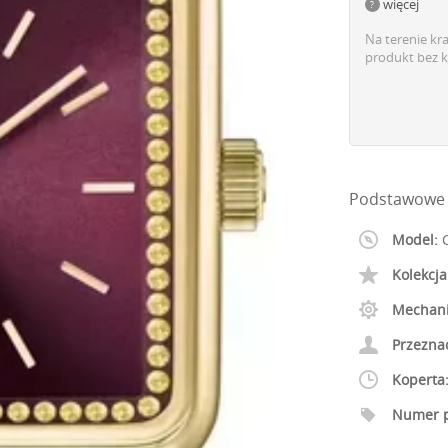
więcej
Na terenie kr
produkt bez k
Podstawowe 
Model:
C
Kolekcja
Mechan
Przezna
Koperta
Numer p