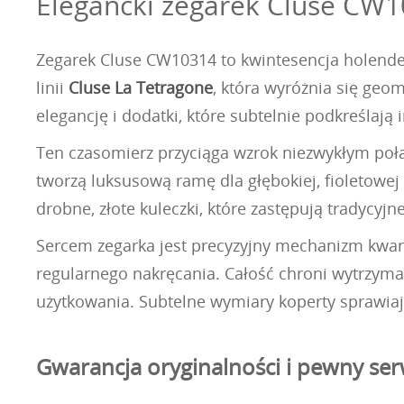
Elegancki zegarek Cluse CW10
Zegarek Cluse CW10314 to kwintesencja holende
linii
Cluse La Tetragone
, która wyróżnia się ge
elegancję i dodatki, które subtelnie podkreślają 
Ten czasomierz przyciąga wzrok niezwykłym połąc
tworzą luksusową ramę dla głębokiej, fioletowej 
drobne, złote kuleczki, które zastępują tradycyjn
Sercem zegarka jest precyzyjny mechanizm kwar
regularnego nakręcania. Całość chroni wytrzyma
użytkowania. Subtelne wymiary koperty sprawiają
Gwarancja oryginalności i pewny ser