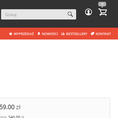
0
WYPRZEDAŻ
NOWOŚCI
BESTSELLERY
KONTAKT
59.00
zł
czna:
540.00
zł