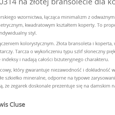
314 na złotej bransolecie dla k
rskiego wzornictwa, łącząca minimalizm z odważnymi
ometrycznym, kwadratowym kształtem koperty. To prop
indywidualny styl.
zeniem kolorystycznym. Złota bransoleta i koperta, 
tarczy. Tarcza o wykończeniu typu szlif słoneczny pięk
e indeksy i nadają całości biżuteryjnego charakteru.
cowy, który gwarantuje niezawodność i dokładność w
łe szkiełko mineralne, odporne na typowe zarysowani
, że zegarek doskonale prezentuje się na damskim nad
wis Cluse