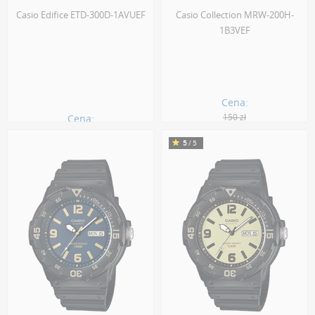
Casio Edifice ETD-300D-1AVUEF
Casio Collection MRW-200H-
1B3VEF
Cena:
150 zł
Cena:
798.00 zł
135.00 zł
5
/5