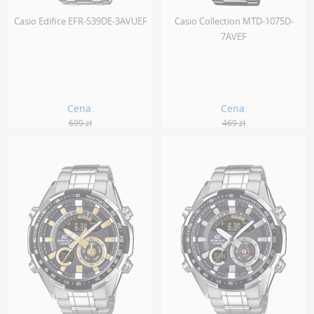
Casio Edifice EFR-539DE-3AVUEF
Casio Collection MTD-1075D-
7AVEF
Cena:
Cena:
699 zł
469 zł
487.00 zł
299.00 zł