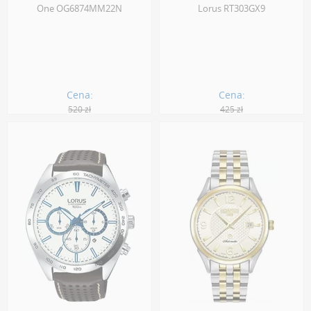
One OG6874MM22N
Lorus RT303GX9
Cena:
Cena:
520 zł
425 zł
442.00 zł
236.00 zł