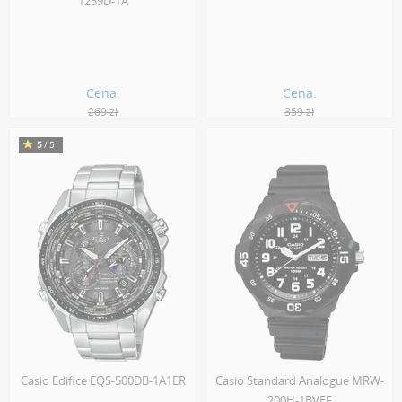
1259D-1A
Cena:
Cena:
269 zł
359 zł
242.00 zł
323.00 zł
5
/5
Casio Edifice EQS-500DB-1A1ER
Casio Standard Analogue MRW-
200H-1BVEF