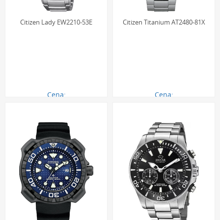
mogłaby doprowadzić do jego uszkodzenia. Wyjątkiem są
zegarki z kalendarzem rocznym lub wiecznym.
Citizen Lady EW2210-53E
Citizen Titanium AT2480-81X
Czym jest datownik typu "Big Date"?
Datownik "Big Date" to zaawansowana wersja tej komplikacji,
która wyświetla datę za pomocą dwóch oddzielnych,
większych dysków widocznych w podwójnym okienku. Jeden
Cena:
Cena:
dysk odpowiada za cyfrę dziesiątek (0-3), a drugi za cyfrę
1290.00 zł
1351.00 zł
jedności (0-9). Taka konstrukcja mechaniczna pozwala na
użycie znacznie większych cyfr niż w tradycyjnym datowniku,
co radykalnie poprawia czytelność wskazania.
Jaka jest różnica między datownikiem a
wiecznym kalendarzem?
Podstawowy datownik to prosta komplikacja, która wymaga
manualnej korekty w krótszych miesiącach. Wieczny
kalendarz (perpetual calendar) to jedna z najbardziej