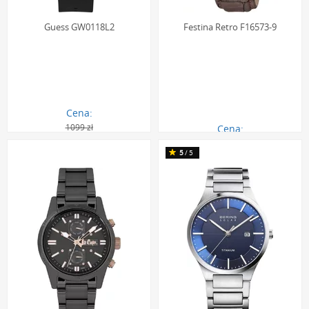
Guess GW0118L2
Festina Retro F16573-9
Cena:
1099 zł
Cena:
559.00 zł
499.00 zł
5
/5