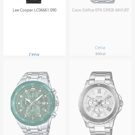
Lee Cooper LC06661.090
Casio Edifice EFR-539DE-8AVUEF
Cena:
699 zł
Cena:
390.00 zł
495.00 zł