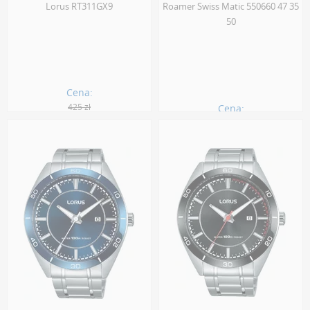
Lorus RT311GX9
Roamer Swiss Matic 550660 47 35
50
Cena:
425 zł
Cena:
354.00 zł
2285.00 zł