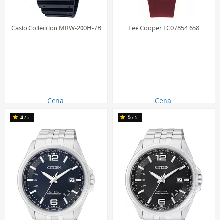
kwarcowych zmiana daty jest inicjowana przez impuls
elektryczny z układu scalonego, który steruje
miniaturowym silnikiem krokowym. W przypadku
Casio Collection MRW-200H-7B
Lee Cooper LC07854.658
zegarków automatycznych
cały proces jest czysto
mechaniczny i czerpie energię zmagazynowaną w
sprężynie napędowej. Oba rozwiązania, choć
technologicznie odmienne, zapewniają niezawodne
działanie.
Ochrona tarczy ze szkłem szafirowym:
Wiele modeli z
Cena:
Cena:
datownikiem wyposażono w
144.00 zł
szkiełko szafirowe
390.00 zł
. Jest to
4
/5
5
/5
syntetycznie wytwarzany korund, który w skali twardości
Mohsa osiąga wynik 9/10 (twardszy jest tylko diament).
Oznacza to niemal całkowitą odporność na zarysowania w
codziennym użytkowaniu, co gwarantuje idealną
przejrzystość przez lata.
Wysoka klasa wodoszczelności:
Zegarki z datownikiem
często posiadają podwyższoną wodoszczelność, np. na
poziomie 50M (5 bar) lub 100M (10 bar). Odporność na