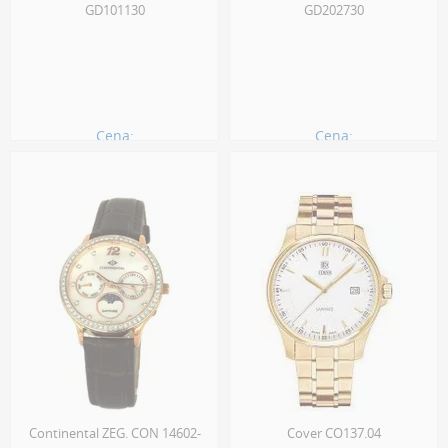
GD101130
GD202730
Cena:
Cena:
930.00 zł
950.00 zł
Continental ZEG. CON 14602-
Cover CO137.04