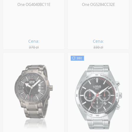
One OG4040BC11E
One OG5284CC32E
Cena:
Cena:
370 zł
330 zł
314.00 zł
281.00 zł
360