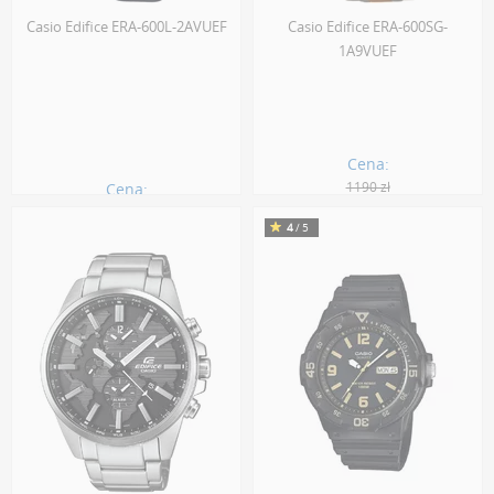
Casio Edifice ERA-600L-2AVUEF
Casio Edifice ERA-600SG-
1A9VUEF
Cena:
1190 zł
Cena:
763.00 zł
833.00 zł
4
/5