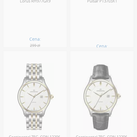
Lorus RH977GX9
Pulsar PT3703X1
Cena:
299 zł
Cena:
188.00 zł
141.00 zł