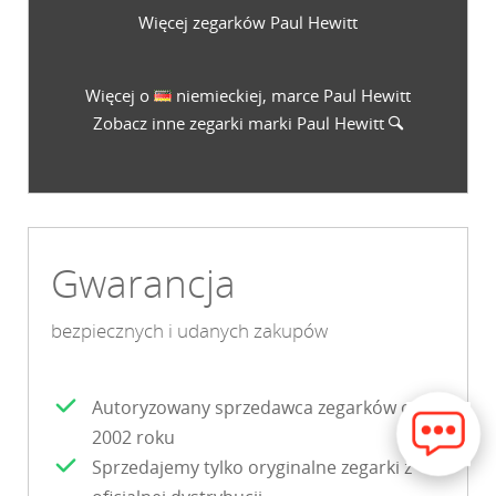
Więcej zegarków Paul Hewitt
Więcej o
niemieckiej, marce Paul Hewitt
Zobacz inne zegarki marki
Paul Hewitt
Gwarancja
bezpiecznych i udanych zakupów
Autoryzowany sprzedawca zegarków od
2002 roku
Sprzedajemy tylko oryginalne zegarki z