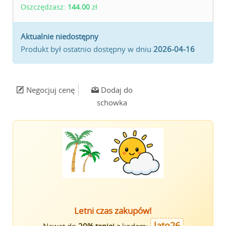
Oszczędzasz:
144.00
zł
Aktualnie niedostępny
Produkt był ostatnio dostępny w dniu
2026-04-16
Negocjuj cenę
Dodaj do
schowka
Letni czas zakupów!
lato26
Nawet do
20% taniej
z kodem: