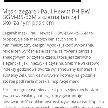
Męski zegarek Paul Hewitt PH-BW-
BGM-BS-56M z czarną tarczą i
skórzanym paskiem
Zegarek męski Paul Hewitt PH-BW-BGM-BS-56M to
propozycja dla mężczyzn ceniących sobie
minimalistyczny design i wysoką jakość wykonania.
Model ten wyróżnia się czarną, szlifowaną tarczą z
analogowym odczytem czasu, która jest zarówno
elegancka, jak i niezwykle czytelna. Srebrne wskazówki i
indeksy godzinowe tworzą wyrafinowany kontrast, a
subtelny sekundnik z motywem kotwicy na godzinie
szóstej podkreśla morskie inspiracje marki.
Sercem tego czasomierza jest precyzyjny mechanizm
kwarcowy zasilany baterią, który gwarantuje
niezawodność i dokładność wskazywania czasu. Koperta
o klasycznych proporcjach, szeroka na 42 mm i gruba na