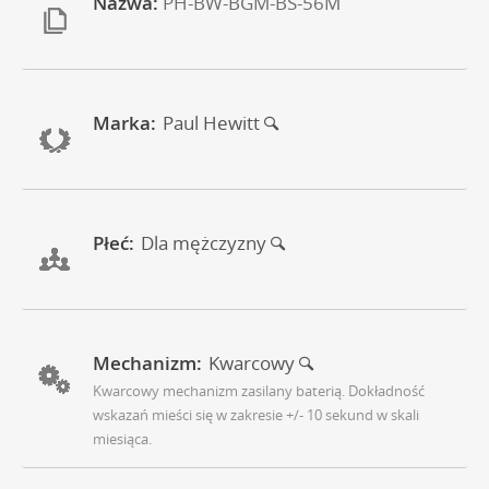
Nazwa:
PH-BW-BGM-BS-56M
Marka:
Paul Hewitt
Płeć:
Dla mężczyzny
Mechanizm:
Kwarcowy
Kwarcowy mechanizm zasilany baterią. Dokładność
wskazań mieści się w zakresie +/- 10 sekund w skali
miesiąca.