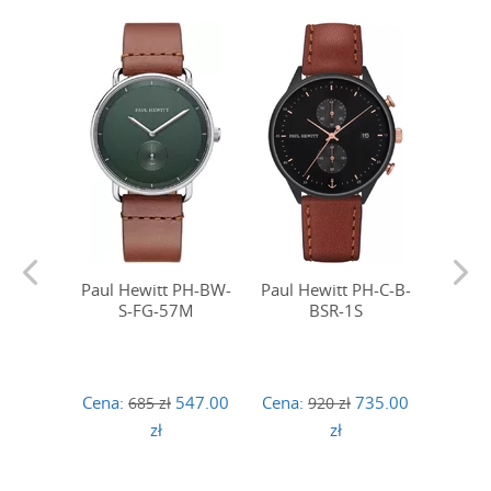
Paul Hewitt PH-BW-
Paul Hewitt PH-C-B-
Paul 
S-FG-57M
BSR-1S
R-
Cena:
547.00
Cena:
735.00
Cena:
685 zł
920 zł
zł
zł