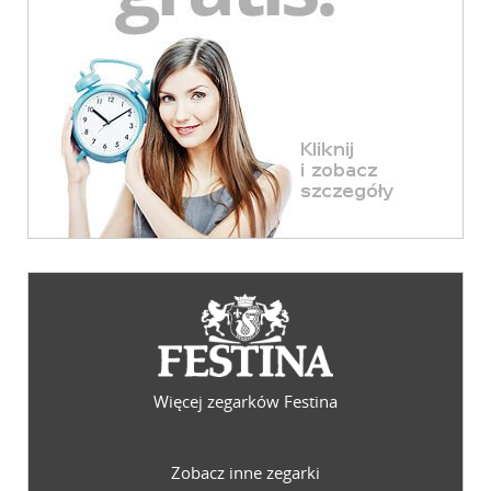
Więcej zegarków Festina
Zobacz inne zegarki