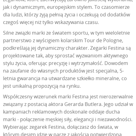
jak i dynamicznym, europejskim stylem. To czasomierze
dla ludzi, którzy żyją pełnią życia i oczekują od dodatków
czegoś więcej niż tylko wskazywania czasu.
Silne związki marki ze światem sportu, w tym wieloletnie
partnerstwo z wyścigiem kolarskim Tour de Pologne,
podkreślają jej dynamiczny charakter. Zegarki Festina są
projektowane tak, aby sprostać wyzwaniom aktywnego
stylu życia, oferując precyzję i wytrzymałość. Dowodem
na zaufanie do własnych produktów jest specjalna, 5-
letnia gwarancja na utwardzane szkiełko mineralne, co
jest unikalną propozycją na rynku.
Współczesny wizerunek marki Festina jest nierozerwalnie
związany z postacią aktora Gerarda Butlera. Jego udział w
kampaniach reklamowych doskonale oddaje ducha
marki - połączenie męskiej siły, elegancji i niezawodności.
Wybierając zegarek Festina, dołączasz do świata, w
którym design idzie w parze z jakością potwierdzoną