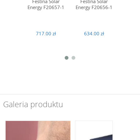
Festina Solar
Festina Solar
Festin
Energy F20657-1
Energy F20656-1
Bracele
717.00 zł
634.00 zł
450
Galeria produktu