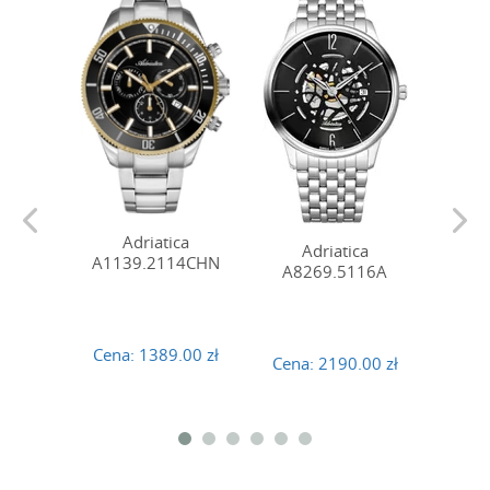
Adriatica
Adriatica
A
A1139.2114CHN
A8269.5116A
A82
Cena:
1389.00 zł
Cena:
2190.00 zł
Cena