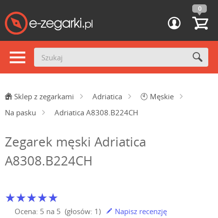
0
Sklep z zegarkami
Adriatica
🕙
Męskie
Na pasku
Adriatica A8308.B224CH
Zegarek męski Adriatica
A8308.B224CH
Ocena:
5
na
5
(głosów:
1
)
Napisz recenzję