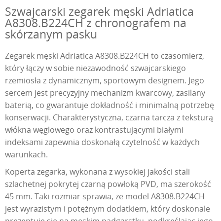
Szwajcarski zegarek męski Adriatica
A8308.B224CH z chronografem na
skórzanym pasku
Zegarek męski Adriatica A8308.B224CH to czasomierz,
który łączy w sobie niezawodność szwajcarskiego
rzemiosła z dynamicznym, sportowym designem. Jego
sercem jest precyzyjny mechanizm kwarcowy, zasilany
baterią, co gwarantuje dokładność i minimalną potrzebę
konserwacji. Charakterystyczna, czarna tarcza z teksturą
włókna węglowego oraz kontrastującymi białymi
indeksami zapewnia doskonałą czytelność w każdych
warunkach.
Koperta zegarka, wykonana z wysokiej jakości stali
szlachetnej pokrytej czarną powłoką PVD, ma szerokość
45 mm. Taki rozmiar sprawia, że model A8308.B224CH
jest wyrazistym i potężnym dodatkiem, który doskonale
prezentuje się na męskim nadgarstku, podkreślając jego