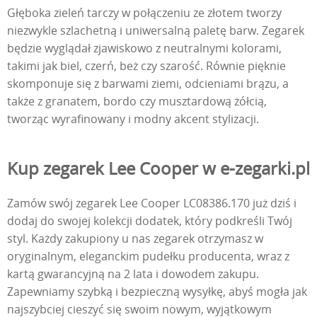
Głęboka zieleń tarczy w połączeniu ze złotem tworzy
niezwykle szlachetną i uniwersalną paletę barw. Zegarek
będzie wyglądał zjawiskowo z neutralnymi kolorami,
takimi jak biel, czerń, beż czy szarość. Równie pięknie
skomponuje się z barwami ziemi, odcieniami brązu, a
także z granatem, bordo czy musztardową żółcią,
tworząc wyrafinowany i modny akcent stylizacji.
Kup zegarek Lee Cooper w e-zegarki.pl
Zamów swój zegarek Lee Cooper LC08386.170 już dziś i
dodaj do swojej kolekcji dodatek, który podkreśli Twój
styl. Każdy zakupiony u nas zegarek otrzymasz w
oryginalnym, eleganckim pudełku producenta, wraz z
kartą gwarancyjną na 2 lata i dowodem zakupu.
Zapewniamy szybką i bezpieczną wysyłkę, abyś mogła jak
najszybciej cieszyć się swoim nowym, wyjątkowym