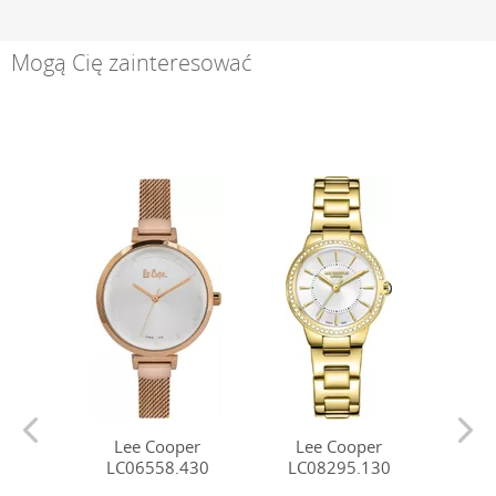
Mogą Cię zainteresować
Lee Cooper
Lee Cooper
Le
LC06558.430
LC08295.130
LC