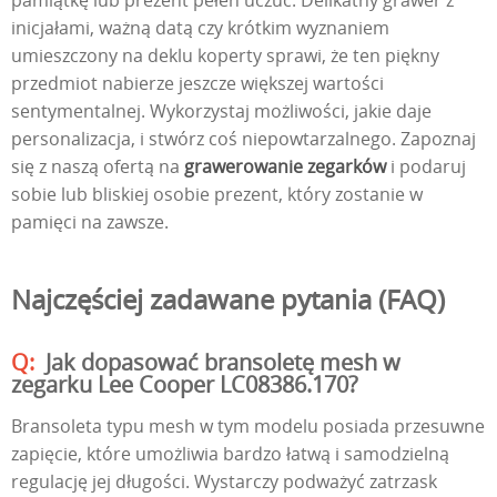
pamiątkę lub prezent pełen uczuć. Delikatny grawer z
inicjałami, ważną datą czy krótkim wyznaniem
umieszczony na deklu koperty sprawi, że ten piękny
przedmiot nabierze jeszcze większej wartości
sentymentalnej. Wykorzystaj możliwości, jakie daje
personalizacja, i stwórz coś niepowtarzalnego. Zapoznaj
się z naszą ofertą na
grawerowanie zegarków
i podaruj
sobie lub bliskiej osobie prezent, który zostanie w
pamięci na zawsze.
Najczęściej zadawane pytania (FAQ)
Jak dopasować bransoletę mesh w
zegarku Lee Cooper LC08386.170?
Bransoleta typu mesh w tym modelu posiada przesuwne
zapięcie, które umożliwia bardzo łatwą i samodzielną
regulację jej długości. Wystarczy podważyć zatrzask