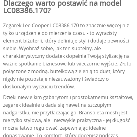
Dlaczego warto postawić na model
LC08386.170?
Zegarek Lee Cooper LC08386.170 to znacznie więcej niż
tylko urządzenie do mierzenia czasu - to wyrazisty
element biżuterii, który definiuje styl i dodaje pewności
siebie. Wyobraź sobie, jak ten subtelny, ale
charakterystyczny dodatek dopełnia Twoją stylizację na
ważne spotkanie biznesowe lub wieczorne wyjście. Złoto
połączone z modną, butelkową zielenią to duet, który
nigdy nie pozostaje niezauważony i świadczy o
doskonałym wyczuciu trendów.
Dzięki niewielkim gabarytom i prostokątnemu kształtowi,
zegarek idealnie układa się nawet na szczupłym
nadgarstku, nie przytłaczając go. Bransoleta mesh jest
nie tylko stylowa, ale i niezwykle praktyczna - jej długość
można łatwo regulować, zapewniając idealne
dopasowanie. To komfort, który docenisz podczas